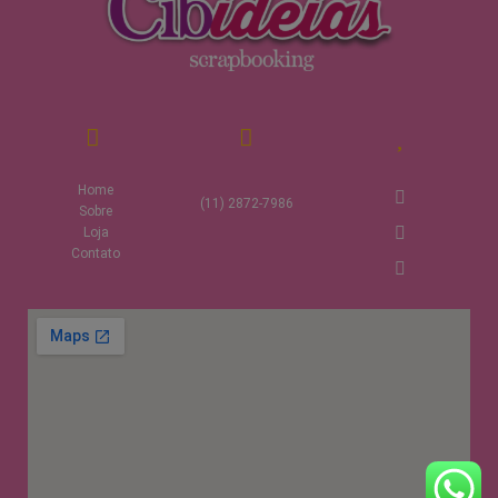
Home
(11) 2872-7986
Sobre
Loja
Contato