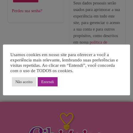
Seus dados pessoais serão
usados para aprimorar a sua
Perdeu sua senha?
experiência em todo este
site, para gerenciar o acesso
a sua conta e para outros
propósitos, como descritos
em nossa
política de
privacidade
.
Usamos cookies em nosso site para oferecer a você a
experiência mais relevante, lembrando suas preferências e
Cadastre-se
visitas repetidas. Ao clicar em “Entendi”, você concorda
com o uso de TODOS os cookies.
Não aceito
Entendi
© All rights reserved