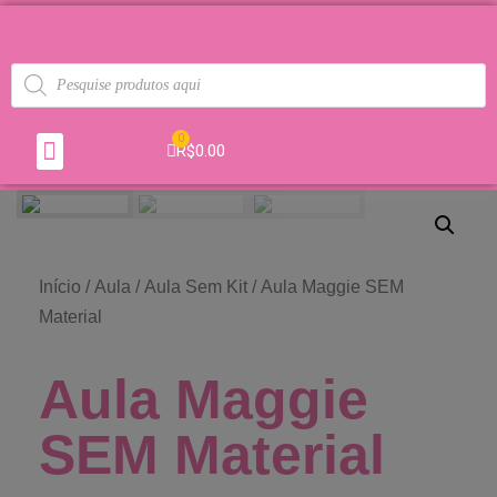
0
R$
0.00
Início
/
Aula
/
Aula Sem Kit
/ Aula Maggie SEM
Material
Aula Maggie
SEM Material