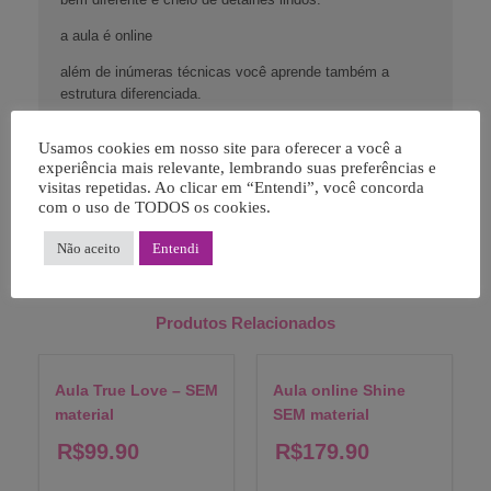
a aula é online
além de inúmeras técnicas você aprende também a
estrutura diferenciada.
Para você fazer um projeto lindo no seu tempo.
Usamos cookies em nosso site para oferecer a você a
Poderá assistir quantas vezes quiser a aula e ainda fazer
experiência mais relevante, lembrando suas preferências e
visitas repetidas. Ao clicar em “Entendi”, você concorda
outros álbuns com os materiais que tem em casa.
com o uso de TODOS os cookies.
Não aceito
Entendi
Produtos Relacionados
Aula True Love – SEM
Aula online Shine
material
SEM material
R$
99.90
R$
179.90