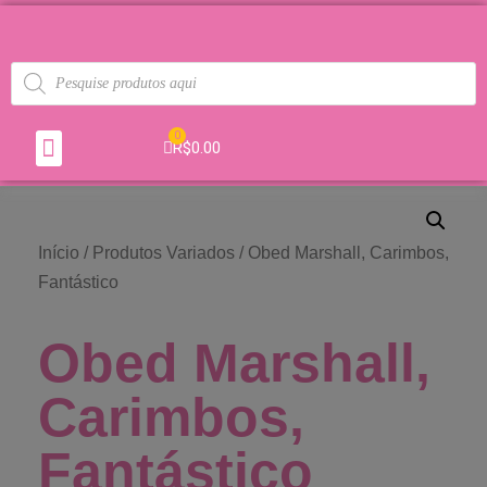
0
R$
0.00
Início
/
Produtos Variados
/ Obed Marshall, Carimbos,
Fantástico
Obed Marshall,
Carimbos,
Fantástico