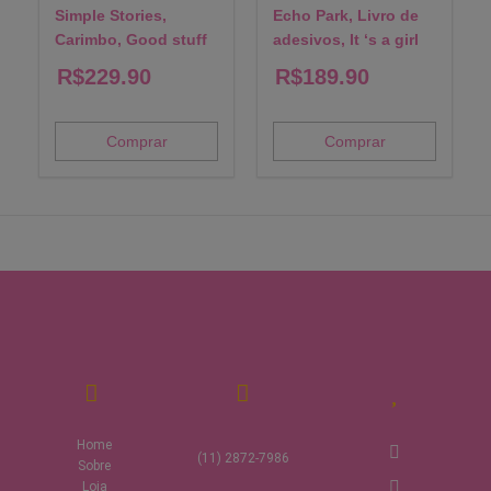
Simple Stories,
Echo Park, Livro de
Carimbo, Good stuff
adesivos, It ‘s a girl
R$
229.90
R$
189.90
Comprar
Comprar
© All rights reserved
Home
(11) 2872-7986
Sobre
Loja