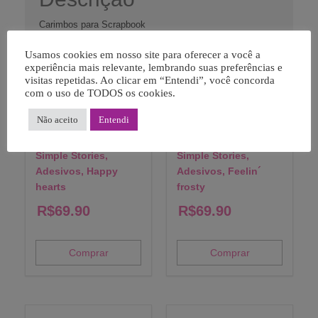
Carimbos para Scrapbook
Usamos cookies em nosso site para oferecer a você a
experiência mais relevante, lembrando suas preferências e
visitas repetidas. Ao clicar em “Entendi”, você concorda
com o uso de TODOS os cookies.
Produtos Relacionados
Não aceito
Entendi
Simple Stories,
Simple Stories,
Adesivos, Happy
Adesivos, Feelin´
hearts
frosty
R$
69.90
R$
69.90
Comprar
Comprar